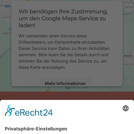
Wir benötigen Ihre Zustimmung,
um den Google Maps-Service zu
laden!
Wir verwenden einen Service eines
Drittanbieters, um Karteninhalte einzubetten.
Dieser Service kann Daten zu Ihren Aktivitäten
sammeln. Bitte lesen Sie die Details durch und
stimmen Sie der Nutzung des Service zu, um
diese Karte anzuzeigen.
Mehr Informationen
Akzeptieren
powered by
Usercentrics Consent Management
KONTAKT
Platform
&
eRecht24
Wohnpark-West Ulm